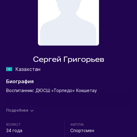
Сергей Григорьев
Казахстан
Биография
Воспитанник: ДЮСШ «Торпедо» Кокшетау
Подробнее
ВОЗРАСТ
АМПЛУА
34 года
Спортсмен