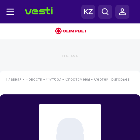
РЕКЛАМА
Главная
•
Новости
•
Футбол
•
Спортсмены
•
Сергей Григорьев