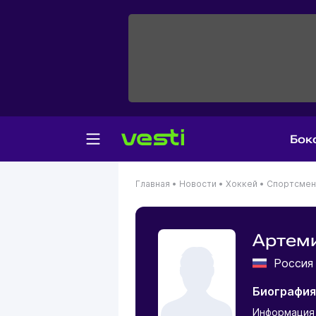
Бок
Главная
•
Новости
•
Хоккей
•
Спортсме
Артем
Росси
Биография
Информация