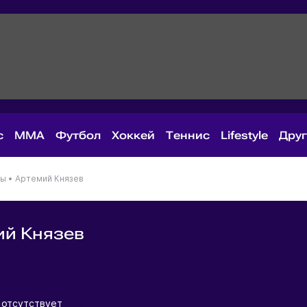
с
MMA
Футбол
Хоккей
Теннис
Lifestyle
Дру
ны
•
Артемий Князев
ий Князев
я
 отсутствует