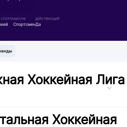
 СПОРТА
АМПЛУА
ДЕЙСТВУЮЩИЙ
ккей
Спортсмен
Да
манды
ная Хоккейная Лига
тальная Хоккейная