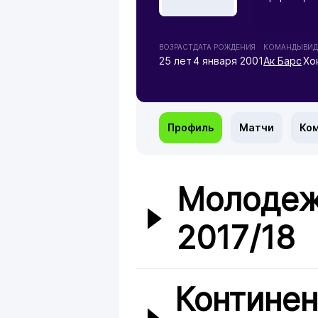
ВОЗРАСТ
ДАТА РОЖДЕНИЯ
КОМАНДЫ
ВИД
25 лет
4 января 2001
Ак Барс
Хо
Профиль
Матчи
Ко
Молодеж
2017/18
Континен