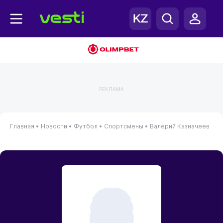
РЕКЛАМА
Главная
•
Новости
•
Футбол
•
Спортсмены
•
Валерий Казначеев