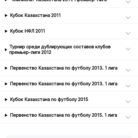
Кубок Казахстана 2011
Кубок НФЛ 2011
Турнир среди дублирующих составов клубов
премьер-лиги 2012
Первенство Казахстана по футболу 2013. 1 лига
Первенство Казахстана по футболу 2013. 1 лига
Кубок Казахстана по футболу 2015
Первенство Казахстана по футболу 2015. 1 лига