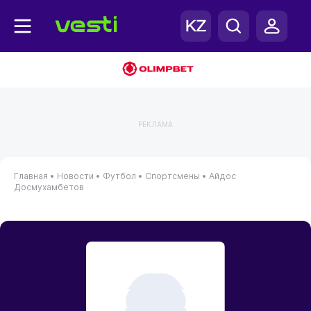
РЕКЛАМА
Главная
•
Новости
•
Футбол
•
Спортсмены
•
Айдос
Досмухамбетов