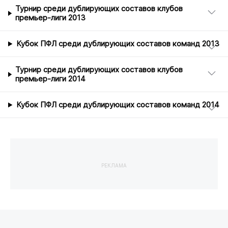
Турнир среди дублирующих составов клубов
премьер-лиги 2013
Кубок ПФЛ среди дублирующих составов команд 2013
Турнир среди дублирующих составов клубов
премьер-лиги 2014
Кубок ПФЛ среди дублирующих составов команд 2014
РЕКЛАМА