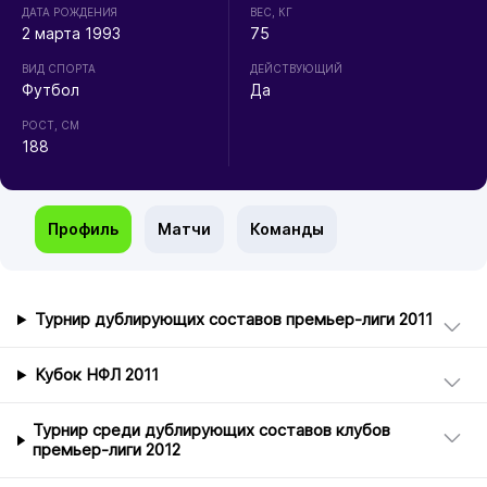
ДАТА РОЖДЕНИЯ
ВЕС, КГ
2 марта 1993
75
ВИД СПОРТА
ДЕЙСТВУЮЩИЙ
Футбол
Да
РОСТ, СМ
188
Профиль
Матчи
Команды
Турнир дублирующих составов премьер-лиги 2011
Кубок НФЛ 2011
Турнир среди дублирующих составов клубов
премьер-лиги 2012