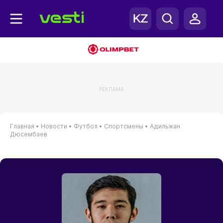
РЕКЛАМА
Главная
•
Новости
•
Футбол
•
Спортсмены
•
Адильжан
Дюсембаев