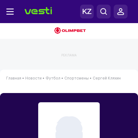
РЕКЛАМА
Главная
•
Новости
•
Футбол
•
Спортсмены
•
Сергей Кляхин