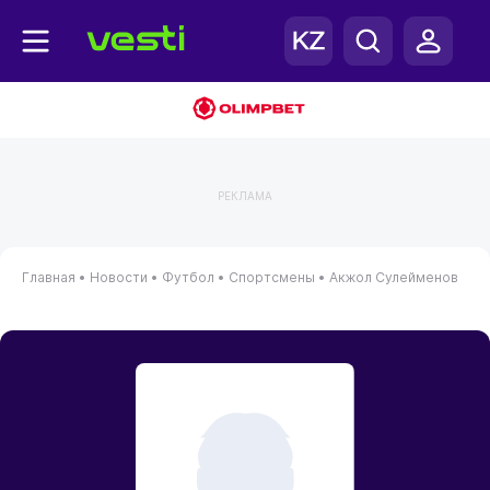
РЕКЛАМА
Главная
•
Новости
•
Футбол
•
Спортсмены
•
Акжол Сулейменов