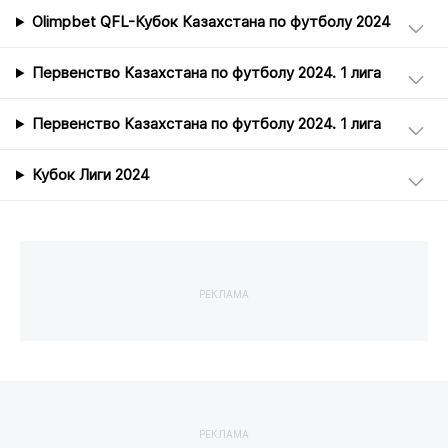
Olimpbet QFL-Кубок Казахстана по футболу 2024
Первенство Казахстана по футболу 2024. 1 лига
Первенство Казахстана по футболу 2024. 1 лига
Кубок Лиги 2024
РЕКЛАМА
РЕКЛАМА