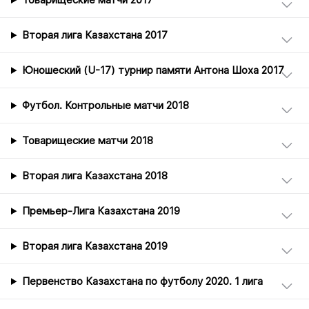
Товарищеские матчи 2017
Вторая лига Казахстана 2017
Юношеский (U-17) турнир памяти Антона Шоха 2017
Футбол. Контрольные матчи 2018
Товарищеские матчи 2018
Вторая лига Казахстана 2018
Премьер-Лига Казахстана 2019
Вторая лига Казахстана 2019
Первенство Казахстана по футболу 2020. 1 лига