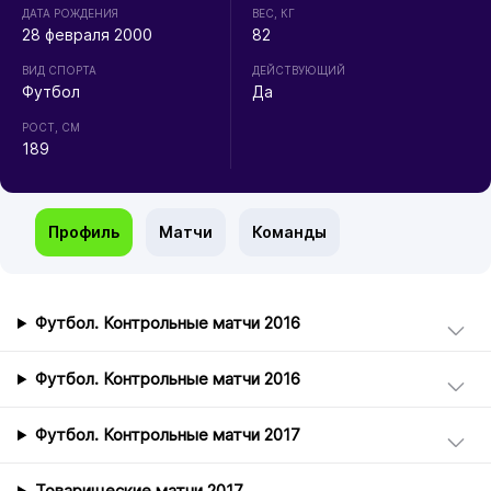
ДАТА РОЖДЕНИЯ
ВЕС, КГ
28 февраля 2000
82
ВИД СПОРТА
ДЕЙСТВУЮЩИЙ
Футбол
Да
РОСТ, СМ
189
Профиль
Матчи
Команды
Футбол. Контрольные матчи 2016
Футбол. Контрольные матчи 2016
Футбол. Контрольные матчи 2017