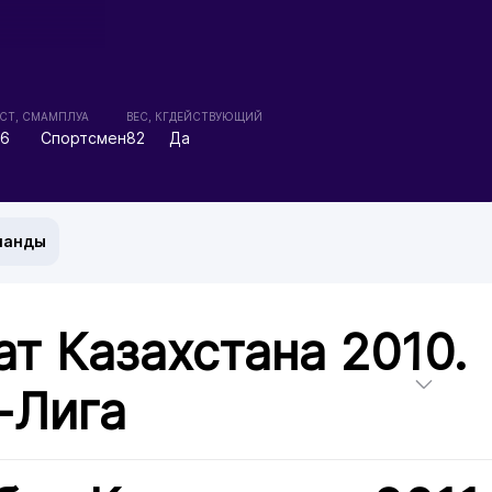
СТ, СМ
АМПЛУА
ВЕС, КГ
ДЕЙСТВУЮЩИЙ
86
Спортсмен
82
Да
манды
т Казахстана 2010.
-Лига