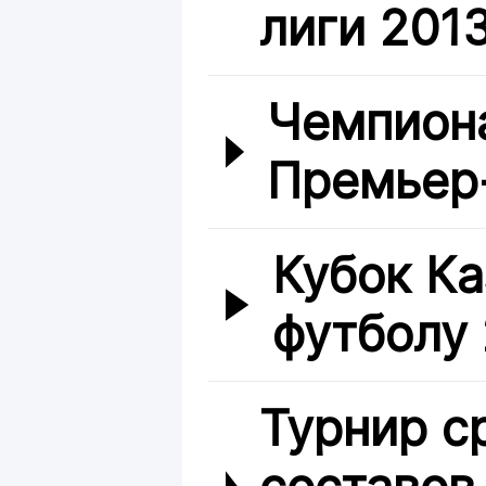
лиги 201
Чемпиона
Премьер
Кубок Ка
футболу
Турнир с