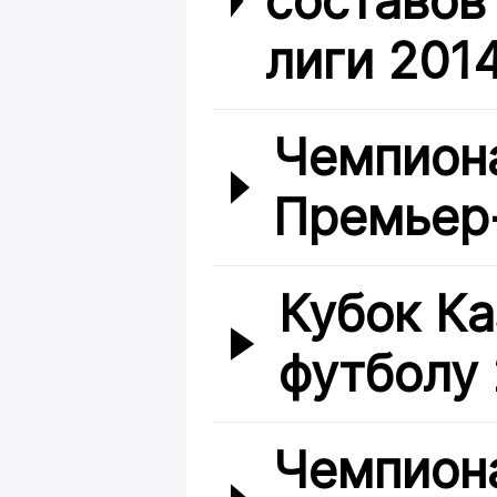
составов
лиги 201
Чемпиона
Премьер
Кубок Ка
футболу
Чемпиона