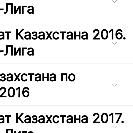
-Лига
т Казахстана 2016.
-Лига
захстана по
 2016
т Казахстана 2017.