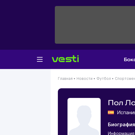
Бок
Главная
•
Новости
•
Футбол
•
Спортсме
Пол Л
Испан
Биография
Информация