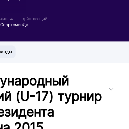
А
АМПЛУА
ДЕЙСТВУЮЩИЙ
Спортсмен
Да
манды
дународный
й (U-17) турнир
езидента
на 2015