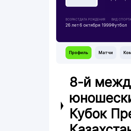
ВОЗРАСТ
ДАТА РОЖДЕНИЯ
ВИД СПОРТ
26 лет
6 октября 1999
Футбол
Профиль
Матчи
Ко
8-й меж
юношески
Кубок Пр
Казахста