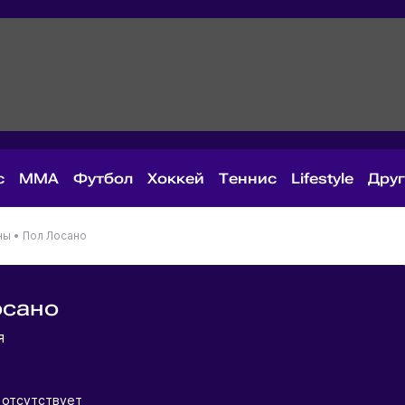
с
MMA
Футбол
Хоккей
Теннис
Lifestyle
Дру
ны
•
Пол Лосано
осано
ия
 отсутствует