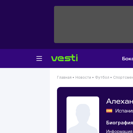
Бок
Главная
•
Новости
•
Футбол
•
Спортсме
Алехан
Испан
Биография
Информация