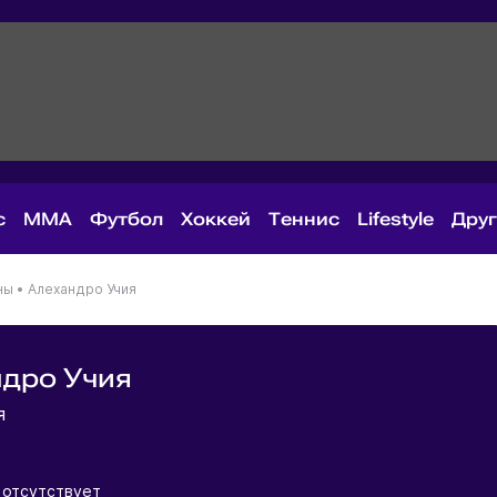
с
MMA
Футбол
Хоккей
Теннис
Lifestyle
Дру
ны
•
Алехандро Учия
дро Учия
ия
 отсутствует