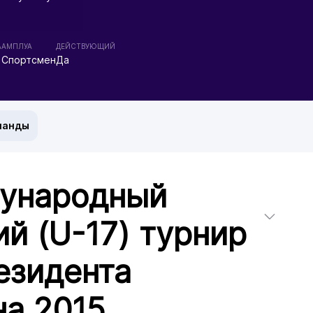
А
АМПЛУА
ДЕЙСТВУЮЩИЙ
Спортсмен
Да
манды
дународный
й (U-17) турнир
езидента
на 2015