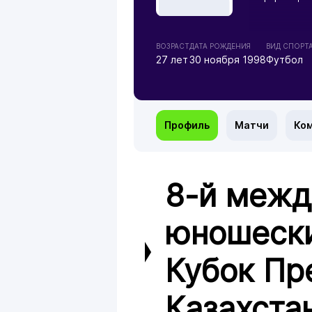
ВОЗРАСТ
ДАТА РОЖДЕНИЯ
ВИД СПОРТ
27 лет
30 ноября 1998
Футбол
Профиль
Матчи
Ко
8-й меж
юношески
Кубок Пр
Казахста