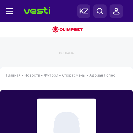
РЕКЛАМА
Главная
•
Новости
•
Футбол
•
Спортсмены
•
Адриан Лопес