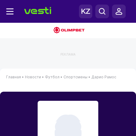
РЕКЛАМА
Главная
•
Новости
•
Футбол
•
Спортсмены
•
Дарио Рамос