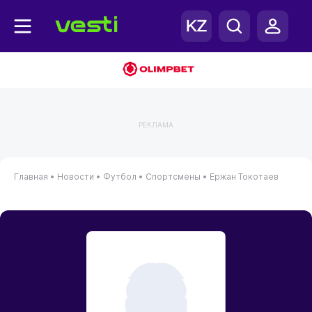
РЕКЛАМА
Главная
•
Новости
•
Футбол
•
Спортсмены
•
Ержан Токотаев