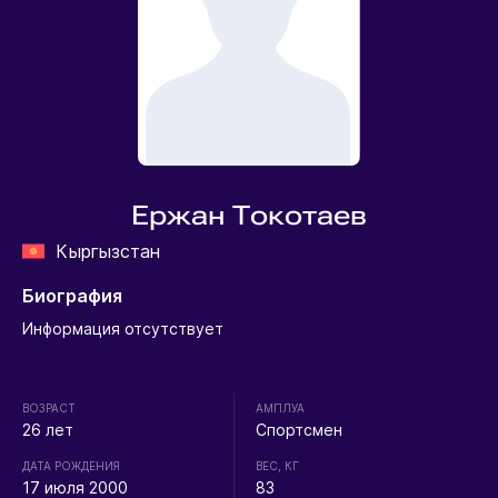
Ержан Токотаев
Кыргызстан
Биография
Информация отсутствует
ВОЗРАСТ
АМПЛУА
26 лет
Спортсмен
ДАТА РОЖДЕНИЯ
ВЕС, КГ
17 июля 2000
83