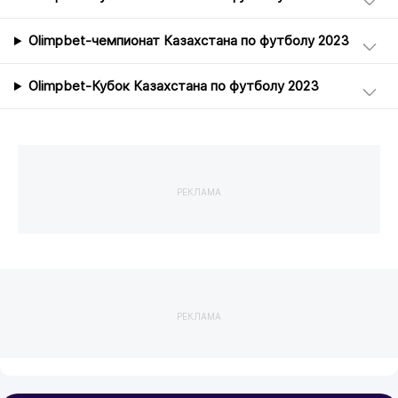
Olimpbet-чемпионат Казахстана по футболу 2023
Olimpbet-Кубок Казахстана по футболу 2023
РЕКЛАМА
РЕКЛАМА