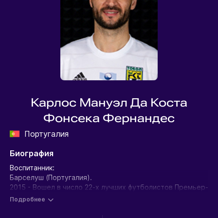
Карлос Мануэл Да Коста
Фонсека Фернандес
Португалия
Биография
Воспитанник:
Барселуш (Португалия).
2015 - Вошел в число 22-х лучших футболистов Премьер-
Лиги под № 2
Подробнее