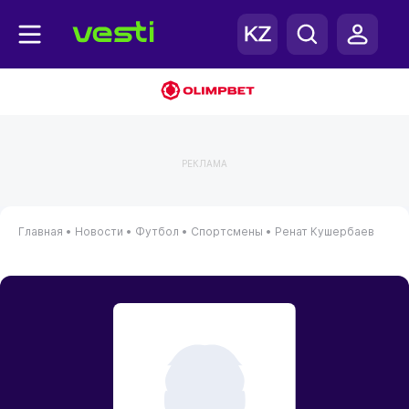
РЕКЛАМА
Главная
•
Новости
•
Футбол
•
Спортсмены
•
Ренат Кушербаев