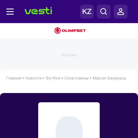
РЕКЛАМА
Главная
•
Новости
•
Футбол
•
Спортсмены
•
Максат Бекмурза