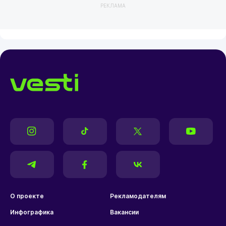
РЕКЛАМА
О проекте
Рекламодателям
Инфографика
Вакансии