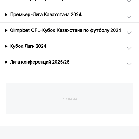
Премьер-Лига Казахстана 2024
Olimpbet QFL-Кубок Казахстана по футболу 2024
Кубок Лиги 2024
Лига конференций 2025/26
РЕКЛАМА