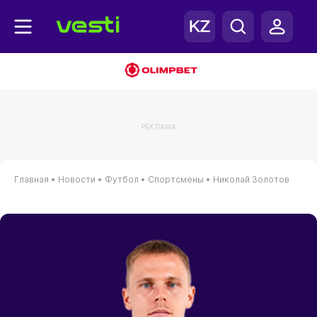
РЕКЛАМА
Главная
•
Новости
•
Футбол
•
Спортсмены
•
Николай Золотов