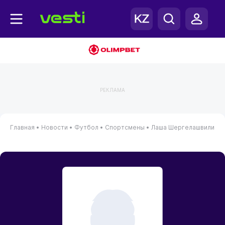
РЕКЛАМА
Главная
•
Новости
•
Футбол
•
Спортсмены
•
Лаша Шергелашвили