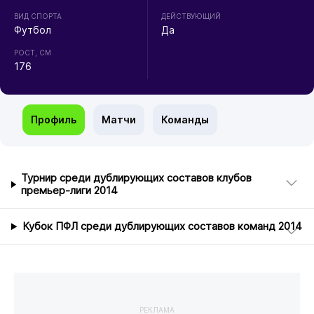
ВИД СПОРТА
ДЕЙСТВУЮЩИЙ
Футбол
Да
РОСТ, СМ
176
Профиль
Матчи
Команды
Турнир среди дублирующих составов клубов
премьер-лиги 2014
Кубок ПФЛ среди дублирующих составов команд 2014
РЕКЛАМА