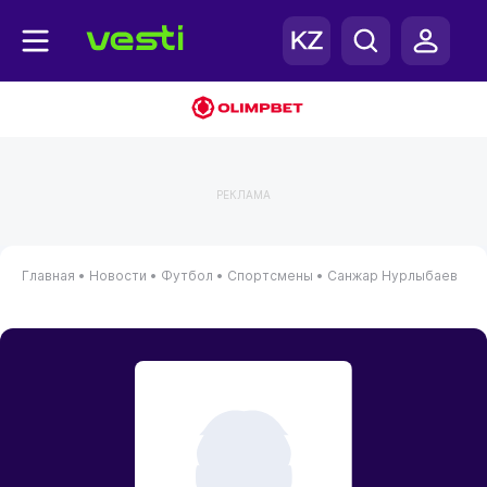
РЕКЛАМА
Главная
•
Новости
•
Футбол
•
Спортсмены
•
Санжар Нурлыбаев