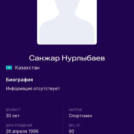
Санжар Нурлыбаев
Казахстан
Биография
Информация отсутствует
ВОЗРАСТ
АМПЛУА
30 лет
Спортсмен
ДАТА РОЖДЕНИЯ
ВЕС, КГ
26 апреля 1996
90