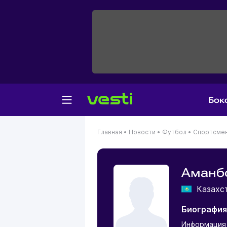
Бок
Главная
•
Новости
•
Футбол
•
Спортсме
Аманб
Казахс
Биография
Информация