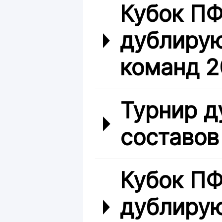
Кубок ПФ
дублиру
команд 2
Турнир 
составов
Кубок ПФ
дублиру