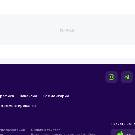
РЕКЛАМА
рафика
Вакансии
Комментарии
 комментирования
Скачать наш
спользования
Ошибка в тексте?
|
ов
Выделите ее мышью и нажмите Ctrl+Enter