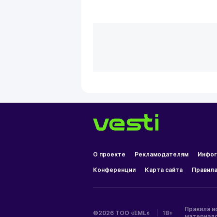
О проекте
Рекламодателям
Инфог
Конференции
Карта сайта
Правила
Правила и
©2026 ТОО «EML»
|
18+
материал