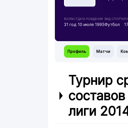
ВОЗРАСТ
ДАТА РОЖДЕНИЯ
ВИД СПОРТА
РО
31 год
10 июля 1995
Футбол
1
Профиль
Матчи
Ко
Турнир с
составов
лиги 201