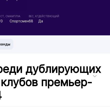
СТ, СМ
АМПЛУА
ВЕС, КГ
ДЕЙСТВУЮЩИЙ
70
Спортсмен
68
Да
манды
реди дублирующих
 клубов премьер-
4