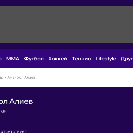
с
MMA
Футбол
Хоккей
Теннис
Lifestyle
Дру
ны
•
Аманбол Алиев
ол Алиев
тан
 отсутствует