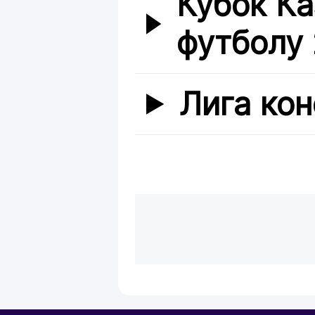
Кубок Ка
футболу
Лига ко