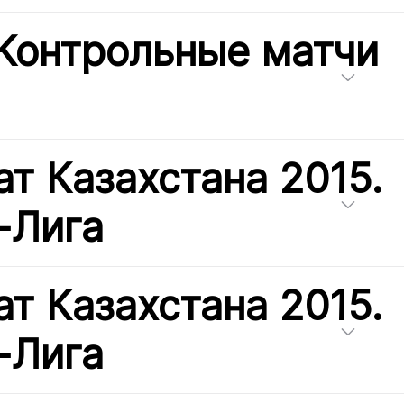
Контрольные матчи
т Казахстана 2015.
-Лига
т Казахстана 2015.
-Лига