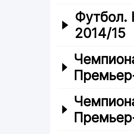
Футбол. 
2014/15
Чемпиона
Премьер
Чемпиона
Премьер