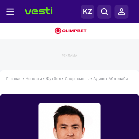
РЕКЛАМА
Главная
•
Новости
•
Футбол
•
Спортсмены
•
Адилет Абденаби