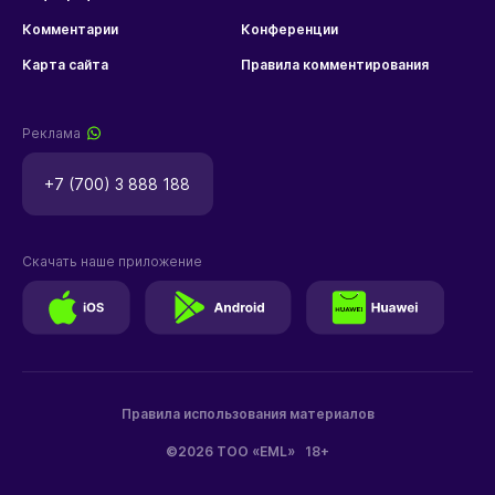
Комментарии
Конференции
Карта сайта
Правила комментирования
Реклама
+7 (700) 3 888 188
Скачать наше приложение
Правила использования материалов
©2026 ТОО «EML»
18+