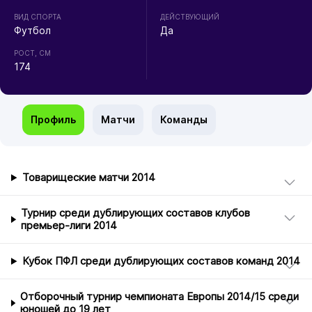
ВИД СПОРТА
ДЕЙСТВУЮЩИЙ
Футбол
Да
РОСТ, СМ
174
Профиль
Матчи
Команды
Товарищеские матчи 2014
Турнир среди дублирующих составов клубов
премьер-лиги 2014
Кубок ПФЛ среди дублирующих составов команд 2014
Отборочный турнир чемпионата Европы 2014/15 среди
юношей до 19 лет