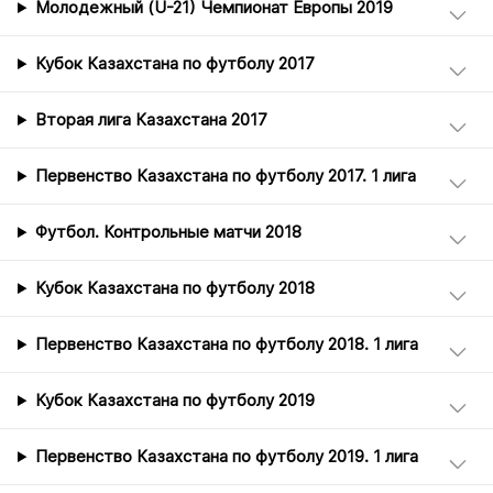
Молодежный (U-21) Чемпионат Европы 2019
Кубок Казахстана по футболу 2017
Вторая лига Казахстана 2017
Первенство Казахстана по футболу 2017. 1 лига
Футбол. Контрольные матчи 2018
Кубок Казахстана по футболу 2018
Первенство Казахстана по футболу 2018. 1 лига
Кубок Казахстана по футболу 2019
Первенство Казахстана по футболу 2019. 1 лига