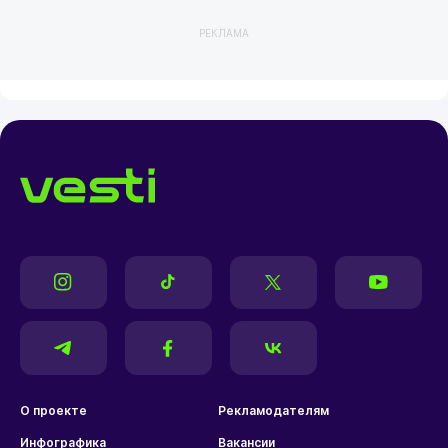
РЕКЛАМА
О проекте
Рекламодателям
Инфографика
Вакансии