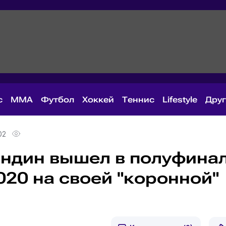
с
MMA
Футбол
Хоккей
Теннис
Lifestyle
Дру
02
ндин вышел в полуфина
20 на своей "коронной"