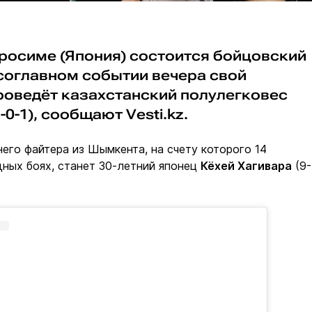
иросиме (Япония) состоится бойцовский
В соглавном событии вечера свой
роведёт казахстанский полулегковес
-0-1), сообщают Vesti.kz.
его файтера из Шымкента, на счету которого 14
дных боях, станет 30-летний японец
Кёхей Хагивара
(9-