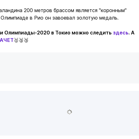
аландина 200 метров брассом является "коронным"
 Олимпиаде в Рио он завоевал золотую медаль.
ми Олимпиады-2020 в Токио можно следить
здесь
. А
АЧЕТ
🥇🥈🥉