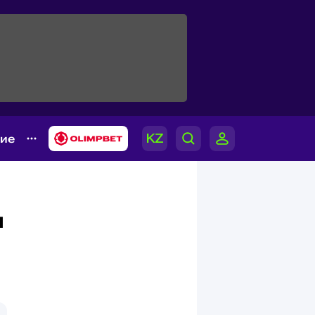
гие
л