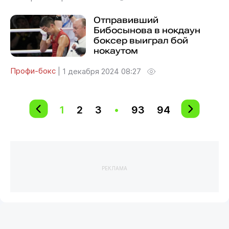
Отправивший
Бибосынова в нокдаун
боксер выиграл бой
нокаутом
Профи-бокс
|
1 декабря 2024 08:27
1
2
3
•
93
94
РЕКЛАМА