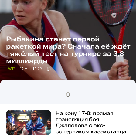
Рыбакина станет первой
ракеткой мира? Сначала её ждёт
тяжёлый тест на турнире за 3,8
миллиарда
WTA
12 мая 19:23
На кону 17-0: прямая
трансляция боя
Джалолова с экс-
соперником казахстанца