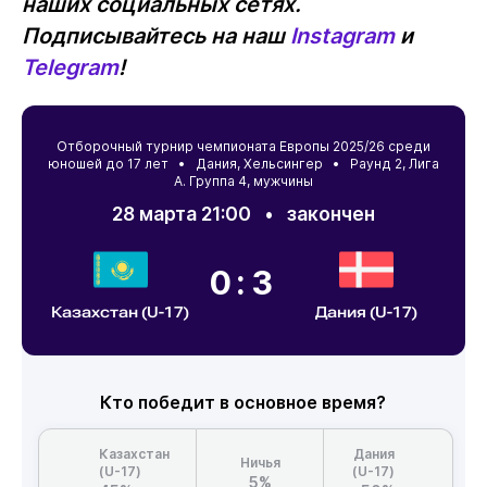
наших социальных сетях.
Подписывайтесь на наш
Instagram
и
Telegram
!
Отборочный турнир чемпионата Европы 2025/26 среди
юношей до 17 лет •
Дания
,
Хельсингер
• Раунд 2, Лига
А. Группа 4, мужчины
28 марта 21:00
•
закончен
0:3
Казахстан (U-17)
Дания (U-17)
Кто победит в основное время?
Казахстан
Дания
Ничья
(U-17)
(U-17)
5%