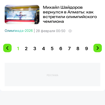
Михайл Шайдоров
вернулся в Алматы: как
встретили олимпийского
чемпиона
Олимпиада-2026
|
28 февраля 00:50
1
2
3
4
5
6
7
8
9
РЕКЛАМА