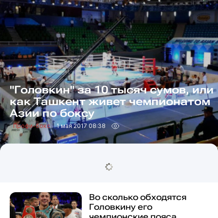
"Головкин" за 10 тысяч сумов, или
как Ташкент живет чемпионатом
Азии по боксу
Профи-бокс
1 мая 2017 08:38
Во сколько обходятся
Головкину его
чемпионские пояса