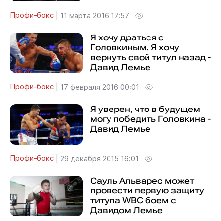
Профи-бокс
|
11 марта 2016 17:57
Я хочу драться с
Головкиным. Я хочу
вернуть свой титул назад -
Давид Лемье
Профи-бокс
|
17 февраля 2016 00:01
Я уверен, что в будущем
могу победить Головкина -
Давид Лемье
Профи-бокс
|
29 декабря 2015 16:01
Сауль Альварес может
провести первую защиту
титула WBC боем с
Давидом Лемье