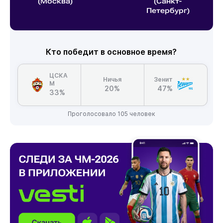
(Москва)
(Санкт-
Петербург)
Кто победит в основное время?
ЦСКА
Ничья
Зенит
М
20%
47%
33%
Проголосовало 105 человек