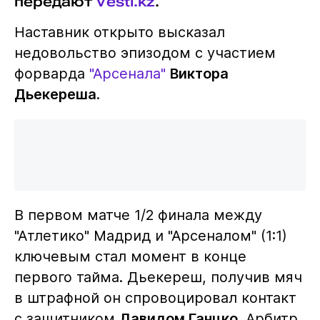
передают
Vesti.kz
.
Наставник открыто высказал
недовольство эпизодом с участием
форварда
"Арсенала"
Виктора
Дьекереша
.
В первом матче 1/2 финала между
"Атлетико" Мадрид и "Арсеналом" (1:1)
ключевым стал момент в конце
первого тайма. Дьекереш, получив мяч
в штрафной он спровоцировал контакт
с защитником
Давидом Ганцко
. Арбитр