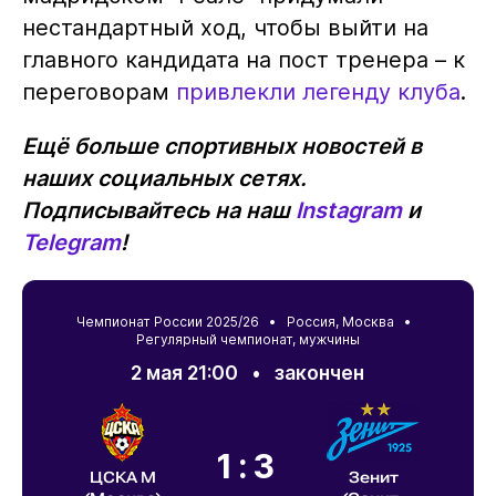
нестандартный ход, чтобы выйти на
главного кандидата на пост тренера – к
переговорам
привлекли легенду клуба
.
Ещё больше спортивных новостей в
наших социальных сетях.
Подписывайтесь на наш
Instagram
и
Telegram
!
Чемпионат России 2025/26 •
Россия
,
Москва
•
Регулярный чемпионат, мужчины
2 мая 21:00
•
закончен
1:3
ЦСКА М
Зенит