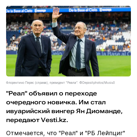
Флорентино Перес (справа), президент "Реала". ©Depositphotos/Musiu0
"Реал" объявил о переходе
очередного новичка. Им стал
ивуарийский вингер Ян Диоманде,
передают Vesti.kz.
Отмечается, что "Реал" и "РБ Лейпциг"