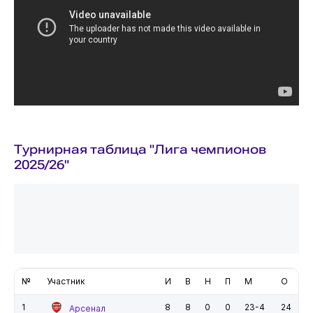
Турнирная таблица "Лига чемпионов
2025/26"
№
Участник
И
В
Н
П
М
О
1
8
8
0
0
23-4
24
Арсенал