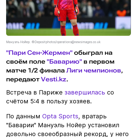
Мануэль Нойер. ©Depositphotos/operations@newsimages.co.uk
"Пари Сен-Жермен"
обыграл на
своём поле
"Баварию"
в первом
матче 1/2 финала
Лиги чемпионов
,
передают
Vesti.kz
.
Встреча в Париже
завершилась
со
счётом 5:4 в пользу хозяев.
По данным
Opta Sports
, вратарь
"Баварии" Мануэль Нойер установил
довольно своеобразный рекорд, у него