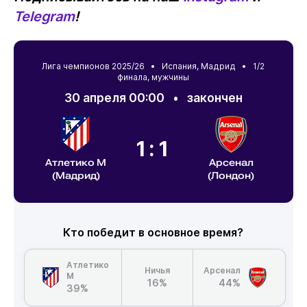
Telegram
!
Лига чемпионов 2025/26 •
Испания
,
Мадрид
• 1/2
финала, мужчины
30 апреля 00:00
•
закончен
1:1
Атлетико М
Арсенал
(Мадрид)
(Лондон)
Кто победит в основное время?
Атлетико
Ничья
Арсенал
М
16%
44%
39%