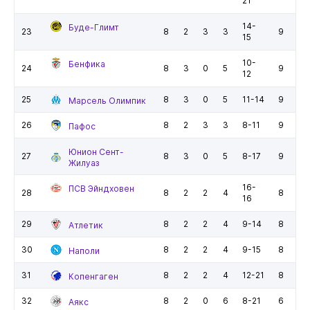
21
14-
Буде-Глимт
23
8
2
3
3
9
15
10-
Бенфика
24
8
3
0
5
9
12
25
8
3
0
5
11-14
9
Марсель Олимпик
26
8
2
3
3
8-11
9
Пафос
Юнион Сент-
27
8
3
0
5
8-17
9
Жилуаз
16-
ПСВ Эйндховен
28
8
2
2
4
8
16
29
8
2
2
4
9-14
8
Атлетик
30
8
2
2
4
9-15
8
Наполи
31
8
2
2
4
12-21
8
Копенгаген
32
8
2
0
6
8-21
6
Аякс