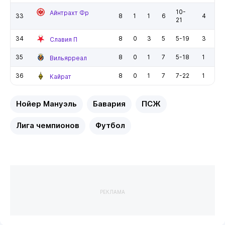
10-
Айнтрахт Фр
33
8
1
1
6
4
21
34
8
0
3
5
5-19
3
Славия П
35
8
0
1
7
5-18
1
Вильярреал
36
8
0
1
7
7-22
1
Кайрат
Нойер Мануэль
Бавария
ПСЖ
Лига чемпионов
Футбол
РЕКЛАМА