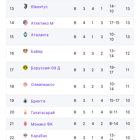
14-
Ювентус
13
8
3
4
1
13
10
14
8
4
1
3
17-15
13
Атлетико М
10-
Аталанта
15
8
4
1
3
13
10
13-
Байер
16
8
3
3
2
12
14
19-
Боруссия-09 Д
17
8
3
2
3
11
17
10-
Олимпиакос
18
8
3
2
3
11
14
19
8
3
1
4
15-17
10
Брюгге
20
8
3
1
4
9-11
10
Галатасарай
21
8
2
4
2
8-14
10
Монако ФК
13-
Карабах
22
8
3
1
4
10