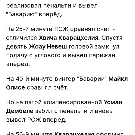
реализовал пенальти и вывел
"Баварию" вперёд.
На 25-й минуте ПСЖ сравнял счёт -
отличился
Хвича Кварацхелия
. Спустя
девять
Жоау Невеш
головой замкнул
подачу с углового и вывел парижан
вперёд.
На 40-й минуте вингер "Баварии"
Майкл
Олисе
сравнял счёт.
Но на пятой компенсированной
Усман
Дембеле
забил с пенальти и вновь
вывел РСЖ вперёд.
На 56-й минуте
Кварацхелия
оформил