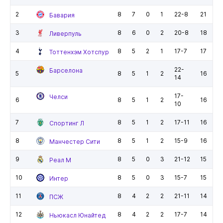
2
8
7
0
1
22-8
21
Бавария
3
8
6
0
2
20-8
18
Ливерпуль
4
8
5
2
1
17-7
17
Тоттенхэм Хотспур
22-
Барселона
5
8
5
1
2
16
14
17-
Челси
6
8
5
1
2
16
10
7
8
5
1
2
17-11
16
Спортинг Л
8
8
5
1
2
15-9
16
Манчестер Сити
9
8
5
0
3
21-12
15
Реал М
10
8
5
0
3
15-7
15
Интер
11
8
4
2
2
21-11
14
ПСЖ
12
8
4
2
2
17-7
14
Ньюкасл Юнайтед