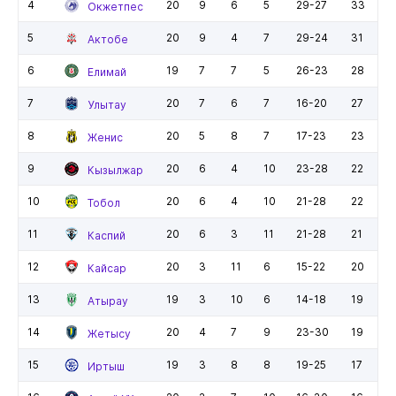
4
20
9
6
5
29-27
33
Окжетпес
5
20
9
4
7
29-24
31
Актобе
6
19
7
7
5
26-23
28
Елимай
7
20
7
6
7
16-20
27
Улытау
8
20
5
8
7
17-23
23
Женис
9
20
6
4
10
23-28
22
Кызылжар
10
20
6
4
10
21-28
22
Тобол
11
20
6
3
11
21-28
21
Каспий
12
20
3
11
6
15-22
20
Кайсар
13
19
3
10
6
14-18
19
Атырау
14
20
4
7
9
23-30
19
Жетысу
15
19
3
8
8
19-25
17
Иртыш