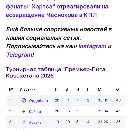
фанаты "Хартса" отреагировали на
возвращение Чеснокова в КПЛ
Ещё больше спортивных новостей в
наших социальных сетях.
Подписывайтесь на наш
Instagram
и
Telegram
!
Турнирная таблица "Премьер-Лига
Казахстана 2026"
№
Участник
И
В
Н
П
М
О
1
20
14
4
2
36-15
46
Ордабасы
2
20
13
6
1
39-14
45
Кайрат
3
19
10
5
4
31-20
35
Астана