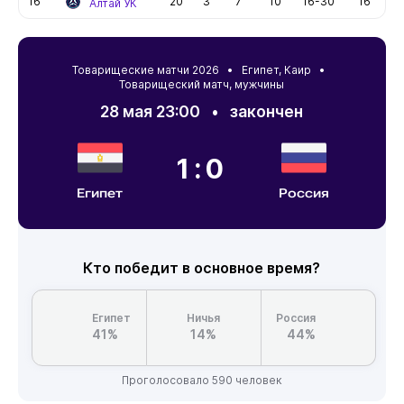
16
20
3
7
10
16-30
16
Алтай УК
Товарищеские матчи 2026 •
Египет
,
Каир
•
Товарищеский матч, мужчины
28 мая 23:00
•
закончен
1:0
Египет
Россия
Кто победит в основное время?
Египет
Ничья
Россия
41%
14%
44%
Проголосовало 590 человек