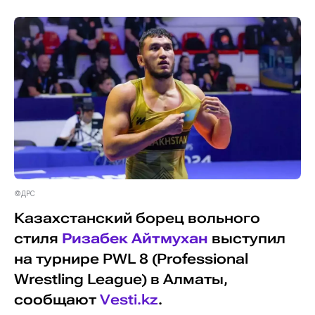
©ДРС
Казахстанский борец вольного
стиля
Ризабек Айтмухан
выступил
на турнире PWL 8 (Professional
Wrestling League) в Алматы,
сообщают
Vesti.kz
.