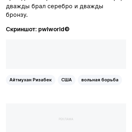
дважды брал серебро и дважды
бронзу.
Скриншот: pwlworld©
Айтмухан Ризабек
США
вольная борьба
РЕКЛАМА