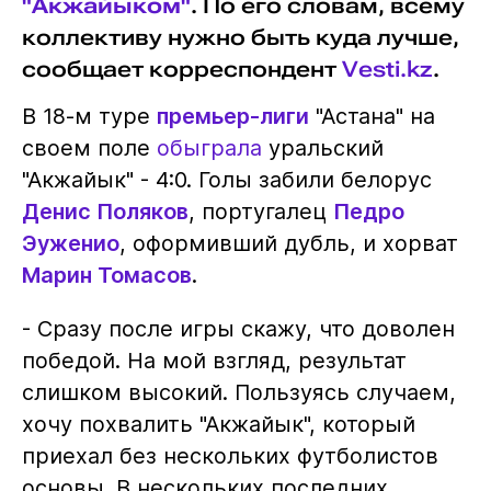
"Акжайыком"
. По его словам, всему
коллективу нужно быть куда лучше,
сообщает корреспондент
Vesti.kz
.
В 18-м туре
премьер-лиги
"Астана" на
своем поле
обыграла
уральский
"Акжайык" - 4:0. Голы забили белорус
Денис Поляков
, португалец
Педро
Эуженио
, оформивший дубль, и хорват
Марин Томасов
.
- Сразу после игры скажу, что доволен
победой. На мой взгляд, результат
слишком высокий. Пользуясь случаем,
хочу похвалить "Акжайык", который
приехал без нескольких футболистов
основы. В нескольких последних