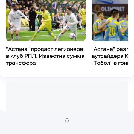
"Астана" продаст легионера
"Астана" разг
в клуб РПЛ. Известна сумма
аутсайдера КП
трансфера
"Тобол" в гонке