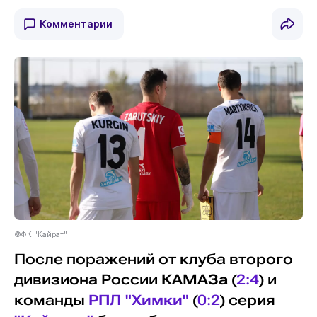
Комментарии
©ФК "Кайрат"
После поражений от клуба второго
дивизиона России
КАМАЗа
(
2:4
) и
команды
РПЛ
"Химки"
(
0:2
) серия