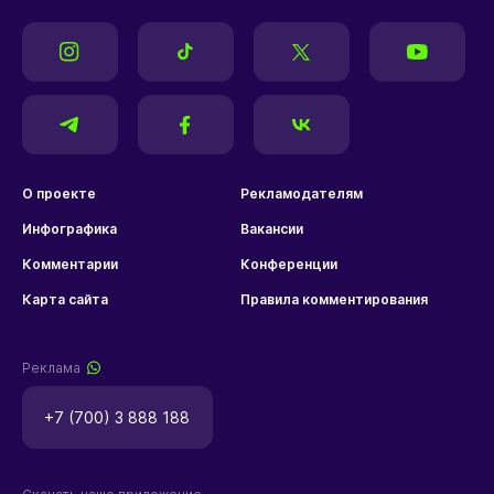
обернулся матч "Челси" в
АПЛ
Комментарии
©ФК "Челси"
Лондонский
"Челси"
потерпел
унизительное поражение в матче
25-го тура
английской премьер-лиги
(АПЛ)
. В гостях команда играла с
"Брайтоном"
, сообщают
Vesti.kz
.
Встреча завершилась со счетом 3:0 в
пользу хозяев поля. На 27-й минуте
счет открыл
Каору Митома
, а затем