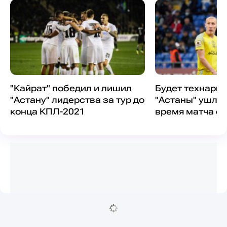
"Кайрат" победил и лишил
Будет технарь
"Астану" лидерства за тур до
"Астаны" ушли 
конца КПЛ-2021
время матча с 