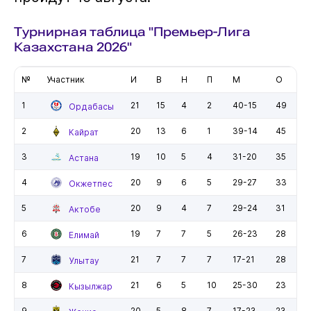
Турнирная таблица "Премьер-Лига
Казахстана 2026"
№
Участник
И
В
Н
П
М
О
1
21
15
4
2
40-15
49
Ордабасы
2
20
13
6
1
39-14
45
Кайрат
3
19
10
5
4
31-20
35
Астана
4
20
9
6
5
29-27
33
Окжетпес
5
20
9
4
7
29-24
31
Актобе
6
19
7
7
5
26-23
28
Елимай
7
21
7
7
7
17-21
28
Улытау
8
21
6
5
10
25-30
23
Кызылжар
9
20
5
8
7
17-23
23