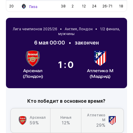
20
38
2
12
24
26-71
18
Пиза
Лига чемпионов 2025/26 •
Англия
,
Лондон
• 1/2 финала,
мужчины
6 мая 00:00
•
закончен
1:0
Арсенал
Атлетико М
(Лондон)
(Мадрид)
Кто победит в основное время?
Атлетико
Арсенал
Ничья
М
59%
12%
29%