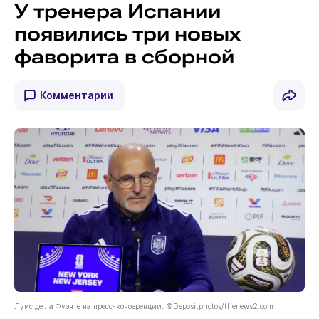
У тренера Испании
появились три новых
фаворита в сборной
Комментарии
Луис де ла Фуэнте на пресс-конференции. ©Depositphotos/thenews2.com