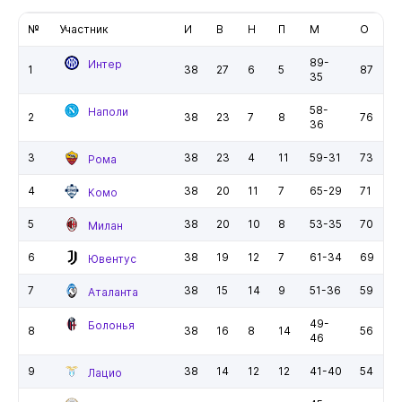
№
Участник
И
В
Н
П
М
О
89-
Интер
1
38
27
6
5
87
35
58-
Наполи
2
38
23
7
8
76
36
3
38
23
4
11
59-31
73
Рома
4
38
20
11
7
65-29
71
Комо
5
38
20
10
8
53-35
70
Милан
6
38
19
12
7
61-34
69
Ювентус
7
38
15
14
9
51-36
59
Аталанта
49-
Болонья
8
38
16
8
14
56
46
9
38
14
12
12
41-40
54
Лацио