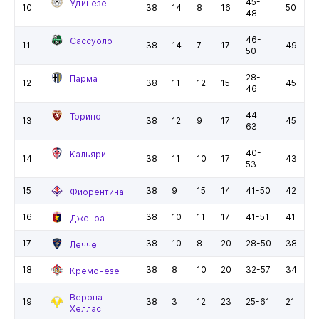
45-
Удинезе
10
38
14
8
16
50
48
46-
Сассуоло
11
38
14
7
17
49
50
28-
Парма
12
38
11
12
15
45
46
44-
Торино
13
38
12
9
17
45
63
40-
Кальяри
14
38
11
10
17
43
53
15
38
9
15
14
41-50
42
Фиорентина
16
38
10
11
17
41-51
41
Дженоа
17
38
10
8
20
28-50
38
Лечче
18
38
8
10
20
32-57
34
Кремонезе
Верона
19
38
3
12
23
25-61
21
Хеллас