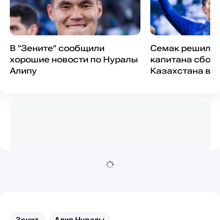
В "Зените" сообщили
Семак решил с
хорошие новости по Нуралы
капитана сбор
Алипу
Казахстана в "
Зенит
Алип Нуралы