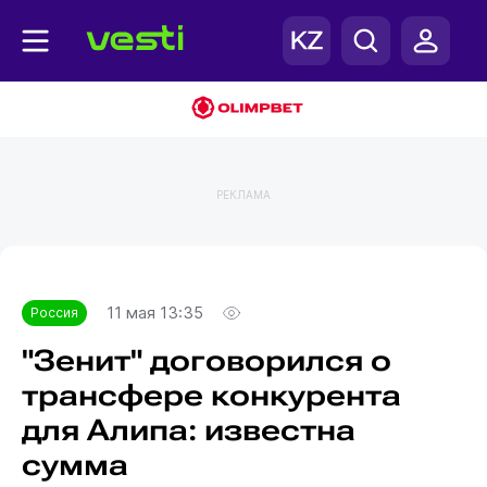
РЕКЛАМА
Главная
Россия
11 мая 13:35
Россия
"Зенит" договорился о
трансфере конкурента
для Алипа: известна
сумма