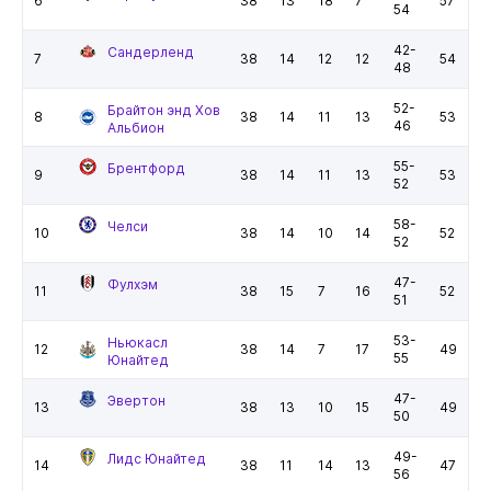
6
38
13
18
7
57
54
42-
Сандерленд
7
38
14
12
12
54
48
52-
Брайтон энд Хов
8
38
14
11
13
53
46
Альбион
55-
Брентфорд
9
38
14
11
13
53
52
58-
Челси
10
38
14
10
14
52
52
47-
Фулхэм
11
38
15
7
16
52
51
53-
Ньюкасл
12
38
14
7
17
49
55
Юнайтед
47-
Эвертон
13
38
13
10
15
49
50
49-
Лидс Юнайтед
14
38
11
14
13
47
56