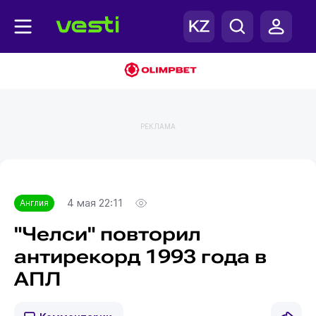
РЕКЛАМА
Главная
Англия
4 мая 22:11
Англия
"Челси" повторил
антирекорд 1993 года в
АПЛ