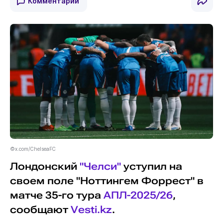
Комментарии
©x.com/ChelseaFC
Лондонский
"Челси"
уступил на
своем поле "Ноттингем Форрест" в
матче 35-го тура
АПЛ-2025/26
,
сообщают
Vesti.kz
.