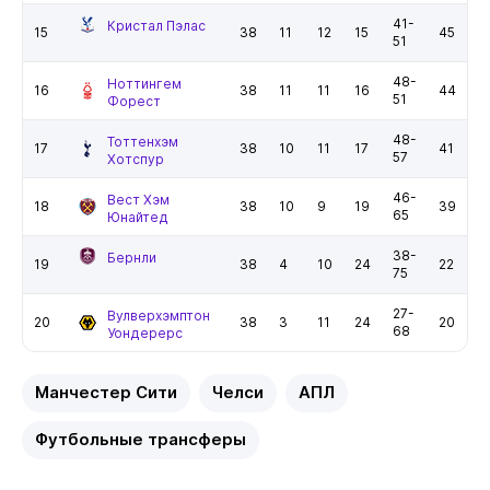
41-
Кристал Пэлас
15
38
11
12
15
45
51
48-
Ноттингем
16
38
11
11
16
44
51
Форест
48-
Тоттенхэм
17
38
10
11
17
41
57
Хотспур
46-
Вест Хэм
18
38
10
9
19
39
65
Юнайтед
38-
Бернли
19
38
4
10
24
22
75
27-
Вулверхэмптон
20
38
3
11
24
20
68
Уондерерс
Манчестер Сити
Челси
АПЛ
Футбольные трансферы