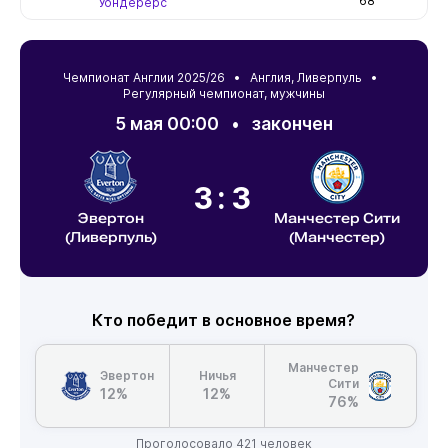
68
Уондерерс
Чемпионат Англии 2025/26 •
Англия
,
Ливерпуль
•
Регулярный чемпионат, мужчины
5 мая 00:00
•
закончен
3:3
Эвертон
Манчестер Сити
(Ливерпуль)
(Манчестер)
Кто победит в основное время?
Манчестер
Эвертон
Ничья
Сити
12%
12%
76%
Проголосовало 421 человек