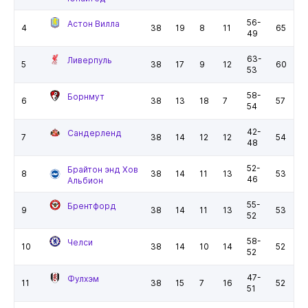
56-
Астон Вилла
4
38
19
8
11
65
49
63-
Ливерпуль
5
38
17
9
12
60
53
58-
Борнмут
6
38
13
18
7
57
54
42-
Сандерленд
7
38
14
12
12
54
48
52-
Брайтон энд Хов
8
38
14
11
13
53
46
Альбион
55-
Брентфорд
9
38
14
11
13
53
52
58-
Челси
10
38
14
10
14
52
52
47-
Фулхэм
11
38
15
7
16
52
51