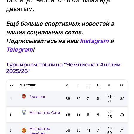
таблице. "Челси" с 48 баллами идёт
девятым.
Ещё больше спортивных новостей в
наших социальных сетях.
Подписывайтесь на наш
Instagram
и
Telegram
!
Турнирная таблица "Чемпионат Англии
2025/26"
№
Участник
И
В
Н
П
М
О
71-
Арсенал
1
38
26
7
5
85
27
77-
Манчестер Сити
2
38
23
9
6
78
35
69-
Манчестер
3
38
20
11
7
71
50
Юнайтед