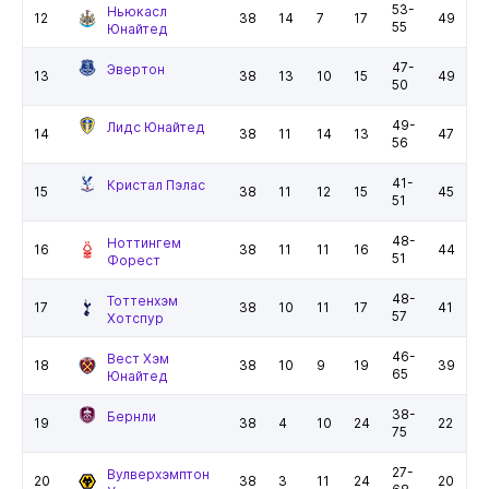
53-
Ньюкасл
12
38
14
7
17
49
55
Юнайтед
47-
Эвертон
13
38
13
10
15
49
50
49-
Лидс Юнайтед
14
38
11
14
13
47
56
41-
Кристал Пэлас
15
38
11
12
15
45
51
48-
Ноттингем
16
38
11
11
16
44
51
Форест
48-
Тоттенхэм
17
38
10
11
17
41
57
Хотспур
46-
Вест Хэм
18
38
10
9
19
39
65
Юнайтед
38-
Бернли
19
38
4
10
24
22
75
27-
Вулверхэмптон
20
38
3
11
24
20