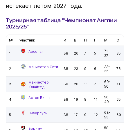
истекает летом 2027 года.
Турнирная таблица "Чемпионат Англии
2025/26"
№
Участник
И
В
Н
П
М
О
71-
Арсенал
1
38
26
7
5
85
27
77-
Манчестер Сити
2
38
23
9
6
78
35
69-
Манчестер
3
38
20
11
7
71
50
Юнайтед
56-
Астон Вилла
4
38
19
8
11
65
49
63-
Ливерпуль
5
38
17
9
12
60
53
58-
Борнмут