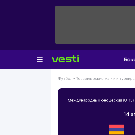
Бок
Футбол •
Товарищеские матчи и турнир
Международный юношеский (U-15) 
14 а