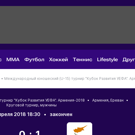
с
MMA
Футбол
Хоккей
Теннис
Lifestyle
Дру
ы •
Международный юношеский (U-15) турнир "Кубок Развития УЕФА". А
турнир "Кубок Развития УЕФА". Армения-2018 •
Армения
,
Ереван
•
Круговой турнир, мужчины
преля 2018 18:30
•
закончен
0:1