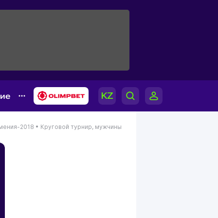
гие
рмения-2018 •
Круговой турнир, мужчины