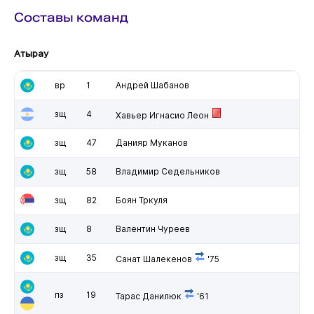
Составы команд
Атырау
вр
1
Андрей Шабанов
зщ
4
Хавьер Игнасио Леон
зщ
47
Данияр Муканов
зщ
58
Владимир Седельников
зщ
82
Боян Тркуля
зщ
8
Валентин Чуреев
зщ
35
Санат Шалекенов
'75
пз
19
Тарас Данилюк
'61