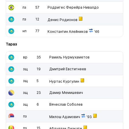
пз
57
Родригес Ферейра Нивалдо
пз
12
Денис Родионов
нп
77
Константин Алейников
'46
Тараз
вр
35
Рамиль Нурмухаметов
зщ
19
Дмитрий Евстигнеев
зщ
5
Нуртас Кургулин
зщ
23
Дамир Мемишевич
зщ
6
Вячеслав Соболев
пз
Милош Адамович
'93
пз
15
Абдуллаи Диакате