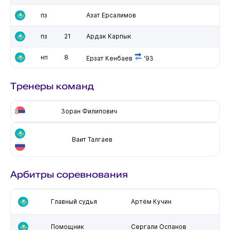
пз
Азат Ерсалимов
пз
21
Ардак Карпык
нп
8
Ерзат Кенбаев
'93
Тренеры команд
Зоран Филипович
Ваит Талгаев
Арбитры соревнования
Главный судья
Артём Кучин
Помощник
Сергали Оспанов