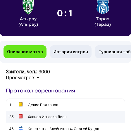
0:1
Атырау
Тараз
(Атырау)
(Тараз)
Описание матча
История встреч
Турнирная та
Зрители, чел.:
3000
Просмотров:
-
Протокол соревнования
'11
Денис Родионов
'35
Хавьер Игнасио Леон
'46
Константин Алейников ⇐ Сергей Куцов