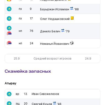
пз
9
Бауыржан Исламхан
'88
пз
17
Олег Недашковский
нп
76
Данило Белич
'79
нп
24
Неманья Йованович
25.9
Средний возраст игроков
24.9
Скамейка запасных
Атырау
вр
13
Иван Сивожелезов
зщ
20
Сергей Куцов
'46