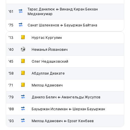
Тарас Данилюк ⇐ Винанд Киран Бекхан
'61
Медханкумар
'75
Санат Шалекенов ⇐ Бауыржан Байтана
'13
Нуртас Кургулин
'40
Неманья Йованович
'45
Олег Недашковский
'58
Абдуллаи Диакате
'71
Милош Адамович
'79
Данило Белич ⇐ Амангельды Жусупов
'88
Бауыржан Исламхан ⇐ Шерхан Бауыржан
'93
Милош Адамович ⇐ Ерзат Кенбаев