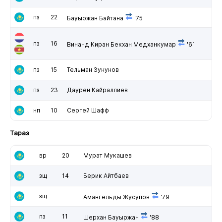
пз
22
Бауыржан Байтана
'75
пз
16
Винанд Киран Бекхан Медханкумар
'61
пз
15
Тельман Зунунов
пз
23
Даурен Кайраллиев
нп
10
Сергей Шафф
Тараз
вр
20
Мурат Мукашев
зщ
14
Берик Айтбаев
зщ
Амангельды Жусупов
'79
пз
11
Шерхан Бауыржан
'88