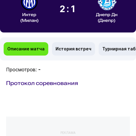
2:1
Интер
Днепр Дн
(Милан)
(Днепр)
Описание матча
История встреч
Турнирная та
Просмотров:
-
Протокол соревнования
РЕКЛАМА