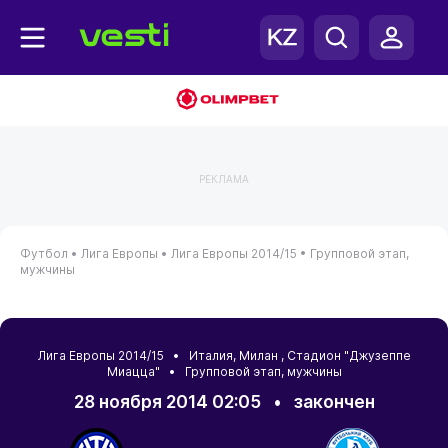
РЕКЛАМА
Футбол •
Лига Европы •
Лига Европы 2014/15 •
Групповой этап,
мужчины
Лига Европы 2014/15 •
Италия
,
Милан
, Стадион "Джузеппе
Миацца" • Групповой этап, мужчины
28 ноября 2014 02:05
•
закончен