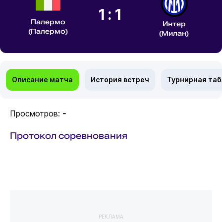
1:1
Палермо
Интер
(Палермо)
(Милан)
Описание матча
История встреч
Турнирная та
Просмотров:
-
Протокол соревнования
РЕКЛАМА