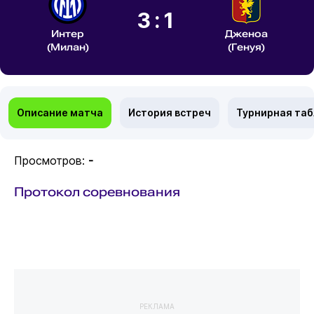
3:1
Интер
Дженоа
(Милан)
(Генуя)
Описание матча
История встреч
Турнирная та
Просмотров:
-
Протокол соревнования
РЕКЛАМА