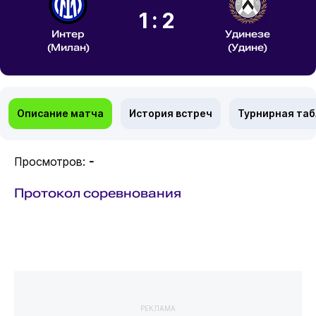
1:2
Интер
Удинезе
(Милан)
(Удине)
Описание матча
История встреч
Турнирная та
Просмотров:
-
Протокол соревнования
РЕКЛАМА