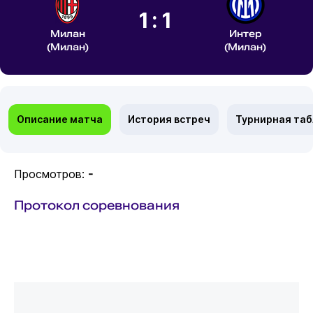
1:1
Милан
Интер
(Милан)
(Милан)
Описание матча
История встреч
Турнирная та
Просмотров:
-
Протокол соревнования