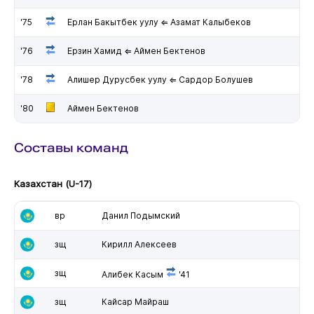
'75
Ерлан Бакытбек уулу ⇐ Азамат Калыбеков
'76
Ерзин Хамид ⇐ Аймен Бектенов
'78
Алишер Дурусбек уулу ⇐ Сардор Болушев
'80
Аймен Бектенов
Составы команд
Казахстан (U-17)
вр
Данил Подымский
зщ
Кирилл Алексеев
зщ
Алибек Касым
'41
зщ
Кайсар Майраш