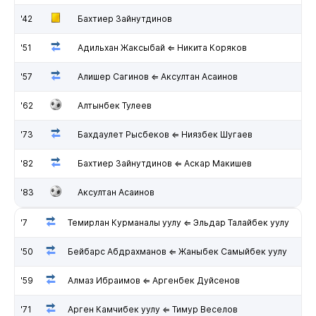
'42
Бахтиер Зайнутдинов
'51
Адильхан Жаксыбай ⇐ Никита Коряков
'57
Алишер Сагинов ⇐ Аксултан Асаинов
'62
Алтынбек Тулеев
'73
Бахдаулет Рысбеков ⇐ Ниязбек Шугаев
'82
Бахтиер Зайнутдинов ⇐ Аскар Макишев
'83
Аксултан Асаинов
'7
Темирлан Курманалы уулу ⇐ Эльдар Талайбек уулу
'50
Бейбарс Абдрахманов ⇐ Жаныбек Самыйбек уулу
'59
Алмаз Ибраимов ⇐ Аргенбек Дуйсенов
'71
Арген Камчибек уулу ⇐ Тимур Веселов