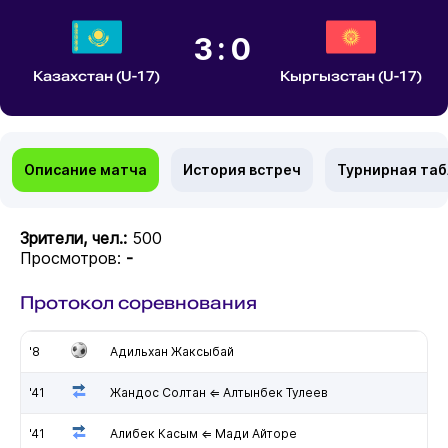
3:0
Казахстан (U-17)
Кыргызстан (U-17)
Описание матча
История встреч
Турнирная та
Зрители, чел.:
500
Просмотров:
-
Протокол соревнования
'8
Адильхан Жаксыбай
'41
Жандос Солтан ⇐ Алтынбек Тулеев
'41
Алибек Касым ⇐ Мади Айторе