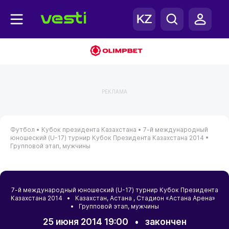
РЕКЛАМА
Футбол •
Кубок президента Казахстана •
7-й международный
юношеский (U-17) турнир Кубок Президента Казахстана 2014 •
Групповой этап, мужчины
7-й международный юношеский (U-17) турнир Кубок Президента
Казахстана 2014 •
Казахстан
,
Астана
, Стадион «Астана Арена»
• Групповой этап, мужчины
25 июня 2014 19:00
•
закончен