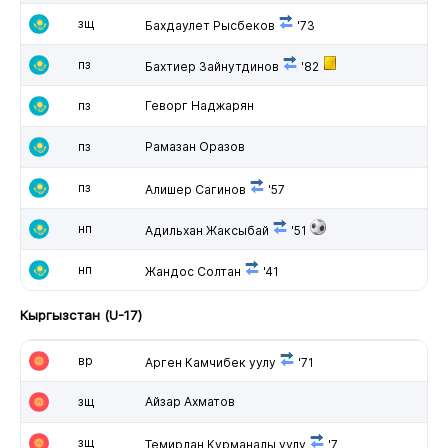
зщ
Бахдаулет Рысбеков
'73
пз
Бахтиер Зайнутдинов
'82
пз
Геворг Наджарян
пз
Рамазан Оразов
пз
Алишер Сагинов
'57
нп
Адильхан Жаксыбай
'51
нп
Жандос Солтан
'41
Кыргызстан (U-17)
вр
Арген Камчибек уулу
'71
зщ
Айзар Ахматов
зщ
Темирлан Курманалы уулу
'7