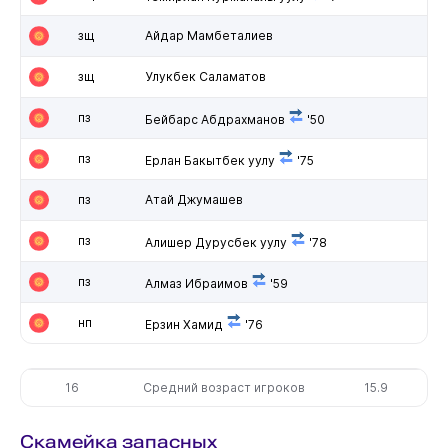
зщ
Айдар Мамбеталиев
зщ
Улукбек Саламатов
пз
Бейбарс Абдрахманов
'50
пз
Ерлан Бакытбек уулу
'75
пз
Атай Джумашев
пз
Алишер Дурусбек уулу
'78
пз
Алмаз Ибраимов
'59
нп
Ерзин Хамид
'76
16
Средний возраст игроков
15.9
Скамейка запасных