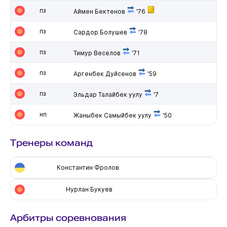
пз
Аймен Бектенов
'76
пз
Сардор Болушев
'78
пз
Тимур Веселов
'71
пз
Аргенбек Дуйсенов
'59
пз
Эльдар Талайбек уулу
'7
нп
Жаныбек Самыйбек уулу
'50
Тренеры команд
Константин Фролов
Нурлан Букуев
Арбитры соревнования