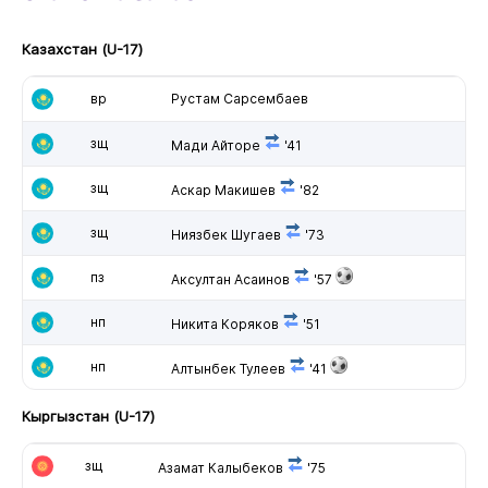
Казахстан (U-17)
вр
Рустам Сарсембаев
зщ
Мади Айторе
'41
зщ
Аскар Макишев
'82
зщ
Ниязбек Шугаев
'73
пз
Аксултан Асаинов
'57
нп
Никита Коряков
'51
нп
Алтынбек Тулеев
'41
Кыргызстан (U-17)
зщ
Азамат Калыбеков
'75