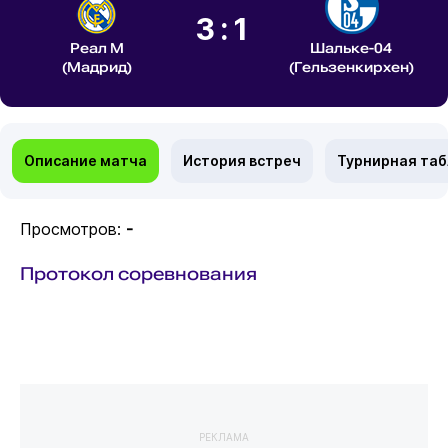
3:1
Реал М
Шальке-04
(Мадрид)
(Гельзенкирхен)
Описание матча
История встреч
Турнирная та
Просмотров:
-
Протокол соревнования
РЕКЛАМА